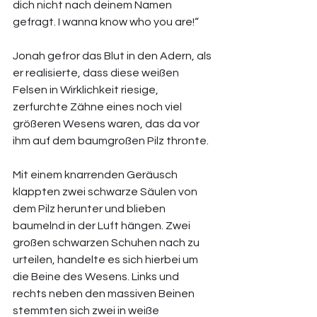
dich nicht nach deinem Namen 
gefragt. I wanna know who you are!“ 
Jonah gefror das Blut in den Adern, als 
er realisierte, dass diese weißen 
Felsen in Wirklichkeit riesige, 
zerfurchte Zähne eines noch viel 
größeren Wesens waren, das da vor 
ihm auf dem baumgroßen Pilz thronte. 
Mit einem knarrenden Geräusch 
klappten zwei schwarze Säulen von 
dem Pilz herunter und blieben 
baumelnd in der Luft hängen. Zwei 
großen schwarzen Schuhen nach zu 
urteilen, handelte es sich hierbei um 
die Beine des Wesens. Links und 
rechts neben den massiven Beinen 
stemmten sich zwei in weiße 