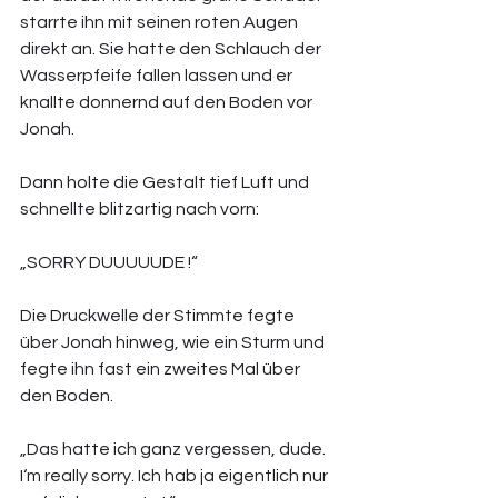
starrte ihn mit seinen roten Augen 
direkt an. Sie hatte den Schlauch der 
Wasserpfeife fallen lassen und er 
knallte donnernd auf den Boden vor 
Jonah. 
Dann holte die Gestalt tief Luft und 
schnellte blitzartig nach vorn: 
„SORRY DUUUUUDE !“ 
Die Druckwelle der Stimmte fegte 
über Jonah hinweg, wie ein Sturm und 
fegte ihn fast ein zweites Mal über 
den Boden. 
„Das hatte ich ganz vergessen, dude. 
I‘m really sorry. Ich hab ja eigentlich nur 