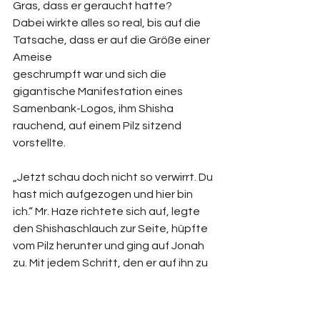
Gras, dass er geraucht hatte? 
Dabei wirkte alles so real, bis auf die 
Tatsache, dass er auf die Größe einer 
Ameise 
geschrumpft war und sich die 
gigantische Manifestation eines 
Samenbank-Logos, ihm Shisha 
rauchend, auf einem Pilz sitzend 
vorstellte. 
„Jetzt schau doch nicht so verwirrt. Du 
hast mich aufgezogen und hier bin 
ich.“ Mr. Haze richtete sich auf, legte 
den Shishaschlauch zur Seite, hüpfte 
vom Pilz herunter und ging auf Jonah 
zu. Mit jedem Schritt, den er auf ihn zu 
ging, wurde er kleiner und kleiner. Als 
er schließlich direkt vor Jonah stand, 
war er bereits so klein wie er selbst. 