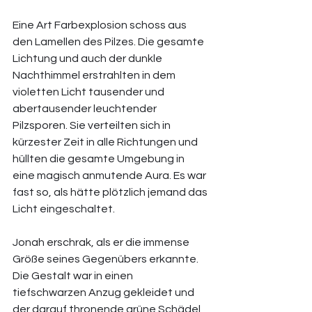
Eine Art Farbexplosion schoss aus 
den Lamellen des Pilzes. Die gesamte 
Lichtung und auch der dunkle 
Nachthimmel erstrahlten in dem 
violetten Licht tausender und 
abertausender leuchtender 
Pilzsporen. Sie verteilten sich in 
kürzester Zeit in alle Richtungen und 
hüllten die gesamte Umgebung in 
eine magisch anmutende Aura. Es war 
fast so, als hätte plötzlich jemand das 
Licht eingeschaltet. 
Jonah erschrak, als er die immense 
Größe seines Gegenübers erkannte. 
Die Gestalt war in einen 
tiefschwarzen Anzug gekleidet und 
der darauf thronende grüne Schädel 