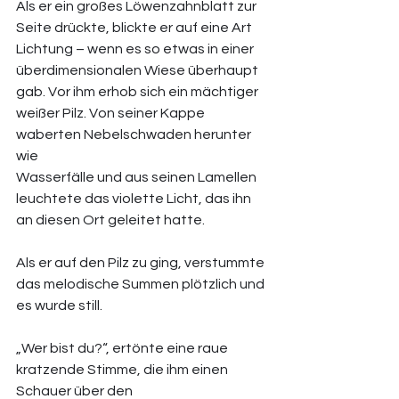
Als er ein großes Löwenzahnblatt zur 
Seite drückte, blickte er auf eine Art 
Lichtung – wenn es so etwas in einer 
überdimensionalen Wiese überhaupt 
gab. Vor ihm erhob sich ein mächtiger 
weißer Pilz. Von seiner Kappe 
waberten Nebelschwaden herunter 
wie 
Wasserfälle und aus seinen Lamellen 
leuchtete das violette Licht, das ihn 
an diesen Ort geleitet hatte. 
Als er auf den Pilz zu ging, verstummte 
das melodische Summen plötzlich und 
es wurde still. 
„Wer bist du?“, ertönte eine raue 
kratzende Stimme, die ihm einen 
Schauer über den 