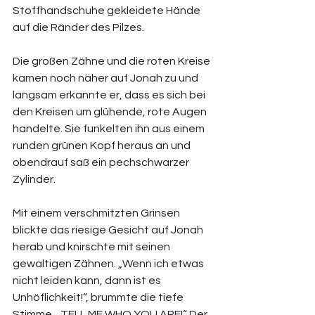
Stoffhandschuhe gekleidete Hände 
auf die Ränder des Pilzes. 
Die großen Zähne und die roten Kreise 
kamen noch näher auf Jonah zu und 
langsam erkannte er, dass es sich bei 
den Kreisen um glühende, rote Augen 
handelte. Sie funkelten ihn aus einem 
runden grünen Kopf heraus an und 
obendrauf saß ein pechschwarzer 
Zylinder. 
Mit einem verschmitzten Grinsen 
blickte das riesige Gesicht auf Jonah 
herab und knirschte mit seinen 
gewaltigen Zähnen. „Wenn ich etwas 
nicht leiden kann, dann ist es 
Unhöflichkeit!“, brummte die tiefe 
Stimme. „TELL ME WHO YOU ARE!“ Der 