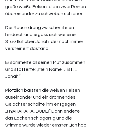
große weiße Felsen, die in zwei Reihen 
übereinander zu schweben schienen.
Der Rauch drang zwischen ihnen 
hindurch und ergoss sich wie eine 
Sturzflut über Jonah, der noch immer 
versteinert dastand. 
Er sammelte all seinen Mut zusammen 
und stotterte: „Mein Name … ist … 
Jonah.“ 
Plötzlich barsten die weißen Felsen 
auseinander und ein dröhnendes 
Gelächter schallte ihm entgegen. 
„HYAHAHAHA, DUDE!“ Dann endete 
das Lachen schlagartig und die 
Stimme wurde wieder ernster. „Ich hab 