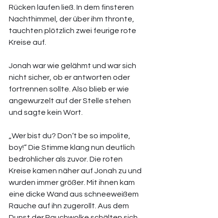
Rücken laufen ließ. In dem finsteren 
Nachthimmel, der über ihm thronte, 
tauchten plötzlich zwei feurige rote 
Kreise auf. 
Jonah war wie gelähmt und war sich 
nicht sicher, ob er antworten oder 
fortrennen sollte. Also blieb er wie 
angewurzelt auf der Stelle stehen 
und sagte kein Wort. 
„Wer bist du? Don‘t be so impolite, 
boy!“ Die Stimme klang nun deutlich 
bedrohlicher als zuvor. Die roten 
Kreise kamen näher auf Jonah zu und 
wurden immer größer. Mit ihnen kam 
eine dicke Wand aus schneeweißem 
Rauche auf ihn zugerollt. Aus dem 
Dunst der Rauchwolke schälten sich 