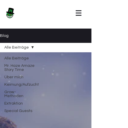
Blog
Alle Beiträge
Alle Beiträge
Mr. Haze Amaze
Story Time
Über mich
Keimung/Aufzucht
Grow-
Methoden
Extraktion
Special Guests